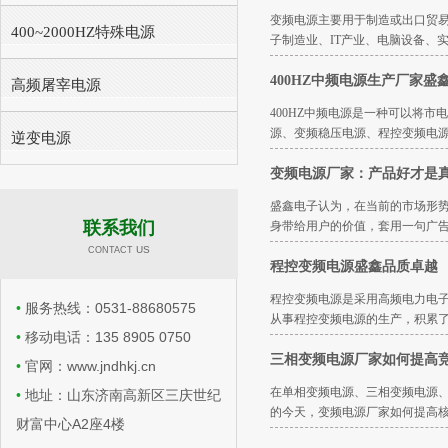
变频电源主要用于制造或出口贸
400~2000HZ特殊电源
子制造业、IT产业、电脑设备、
400HZ中频电源生产厂家盛
高频屠宰电源
400HZ中频电源是一种可以将
源、变频稳压电源、程控变频电源
逆变电源
变频电源厂家：产品好才是
盛鑫电子认为，在当前的市场形
联系我们
身带给用户的价值，套用一句广告
​​ US
CONTACT
程控变频电源盛鑫品质卓越
程控变频电源是采用高频电力电子
•
服务热线：0531-88680575
从事程控变频电源的生产，积累
•
移动电话：135 8905 0750
三相变频电源厂家如何提高
•
官网：www.jndhkj.cn
在单相变频电源、三相变频电源、
•
地址：山东济南高新区三庆世纪
的今天，变频电源厂家如何提高
财富中心A2座4楼