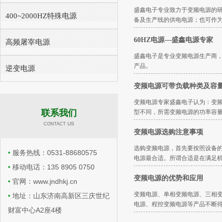
盛鑫电子专业致力于变频电源的研
400~2000HZ特殊电源
备及生产线的供电电源；也可作
60HZ电源—盛鑫电源专家
高频屠宰电源
盛鑫电子是专业变频电源生产商，
产品。
逆变电源
变频电源可带负载种类及容
变频电源专家盛鑫电子认为：变
联系我们
型不同，所需变频电源的功率容
​​ US
CONTACT
变频电源选购注意事项
选购变频电源，首先要按照设备
•
服务热线：0531-88680575
电源最合适。所谓合适是在满足
•
移动电话：135 8905 0750
变频电源的优势和应用
•
官网：www.jndhkj.cn
变频电源、单相变频电源、三相变
•
地址：山东济南高新区三庆世纪
电源、程控变频电源等产品不断得
财富中心A2座4楼